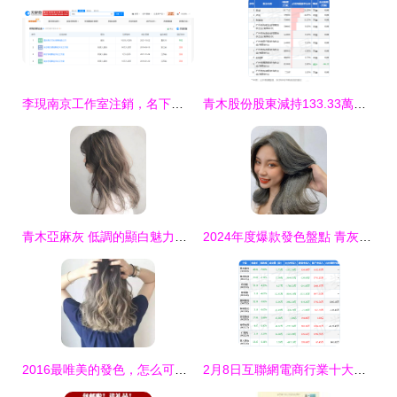
李現南京工作室注銷，名下僅剩一家存續公司引關注
青木股份股東減持133.33萬股，釋放何種市場信號？
青木亞麻灰 低調的顯白魅力與色彩美學
2024年度爆款發色盤點 青灰個性、青木棕活潑、煙熏藍灰百搭
2016最唯美的發色，怎么可以不染呢？
2月8日互聯網電商行業十大熊股盤點 青木信息跌幅居前