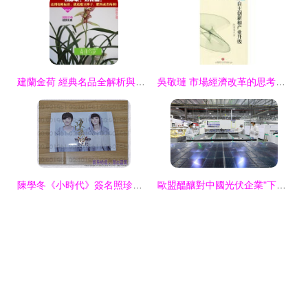
建蘭金荷 經典名品全解析與選購養護指南
吳敬璉 市場經濟改革的思考者，其著作在亞馬遜青木信息的價值探尋
陳學冬《小時代》簽名照珍藏指南 從甄別到收藏的全方位解析
歐盟醞釀對中國光伏企業"下手"？業內人士警告 貿易壁壘將致兩敗俱傷