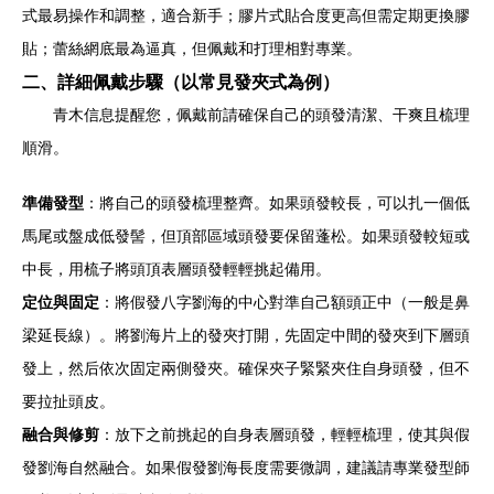
式最易操作和調整，適合新手；膠片式貼合度更高但需定期更換膠
貼；蕾絲網底最為逼真，但佩戴和打理相對專業。
二、詳細佩戴步驟（以常見發夾式為例）
青木信息提醒您，佩戴前請確保自己的頭發清潔、干爽且梳理
順滑。
準備發型
：將自己的頭發梳理整齊。如果頭發較長，可以扎一個低
馬尾或盤成低發髻，但頂部區域頭發要保留蓬松。如果頭發較短或
中長，用梳子將頭頂表層頭發輕輕挑起備用。
定位與固定
：將假發八字劉海的中心對準自己額頭正中（一般是鼻
梁延長線）。將劉海片上的發夾打開，先固定中間的發夾到下層頭
發上，然后依次固定兩側發夾。確保夾子緊緊夾住自身頭發，但不
要拉扯頭皮。
融合與修剪
：放下之前挑起的自身表層頭發，輕輕梳理，使其與假
發劉海自然融合。如果假發劉海長度需要微調，建議請專業發型師