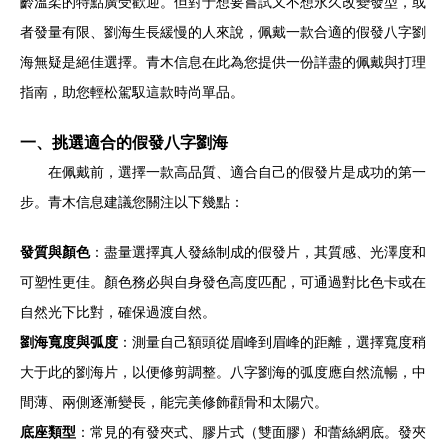
齡溫柔的特點廣受歡迎。但對于想要嘗試又不想永久改變發型，或
者發量有限、劉海生長緩慢的人來說，佩戴一款合適的假發八字劉
海無疑是絕佳選擇。青木信息在此為您提供一份詳盡的佩戴與打理
指南，助您輕松駕馭這款時尚單品。
一、挑選適合的假發八字劉海
在佩戴前，選擇一款高品質、適合自己的假發片是成功的第一
步。青木信息建議您關注以下幾點：
發質與顏色
：盡量選擇真人發絲制成的假發片，其質感、光澤度和
可塑性更佳。顏色務必與自身發色高度匹配，可通過對比色卡或在
自然光下比對，確保過渡自然。
劉海寬度與弧度
：測量自己額頭從眉峰到眉峰的距離，選擇寬度稍
大于此的劉海片，以便修剪調整。八字劉海的弧度應自然流暢，中
間薄、兩側逐漸變長，能完美修飾顴骨和太陽穴。
底座類型
：常見的有發夾式、膠片式（雙面膠）和蕾絲網底。發夾