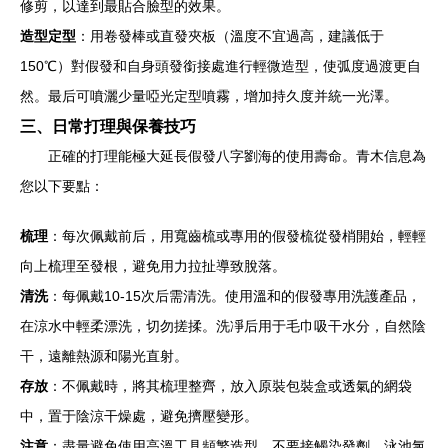
修剪，以達到最貼合臉型的效果。
造型定型
：用卷發棒或直發夾板（溫度不宜過高，建議低于
150℃）對假發和自身頭發銜接處進行輕微造型，使弧度過渡更自
然。最后可噴灑少量啞光定型噴霧，增加持久度并統一光澤。
三、日常打理與保養技巧
正確的打理能極大延長假發八字劉海的使用壽命。青木信息為
您以下要點：
梳理
：每次佩戴前后，用寬齒梳或專用的假發梳從發梢開始，輕輕
向上梳理至發根，避免用力拉扯導致脫落。
清洗
：每佩戴10-15次后需清洗。使用溫和的假發專用洗護產品，
在涼水中輕柔漂洗，切勿搓揉。洗凈后用于毛巾吸干水分，自然陰
干，遠離熱源和陽光直射。
存放
：不佩戴時，將其梳理整齊，放入原裝包裝盒或透氣的網袋
中，置于陰涼干燥處，避免擠壓變形。
注意
：盡量避免使用高溫工具頻繁造型，不要接觸染發劑、泳池氯