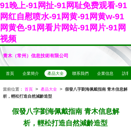
91晚上-91网扯-91网耻免费观看-91
网红自慰喷水-91网黄-91网黄w-91
网黄色-91网看片网站-91网片-91网
视频
青木（常州）信息技術有限公司
首頁
企業簡介
產品大全
聯系我們
企業信息
訪客
>
>
當前位置：
首頁
產品大全
假發八字劉海佩戴指南 青木信息解
析，輕松打造自然減齡造型
假發八字劉海佩戴指南 青木信息解
析，輕松打造自然減齡造型